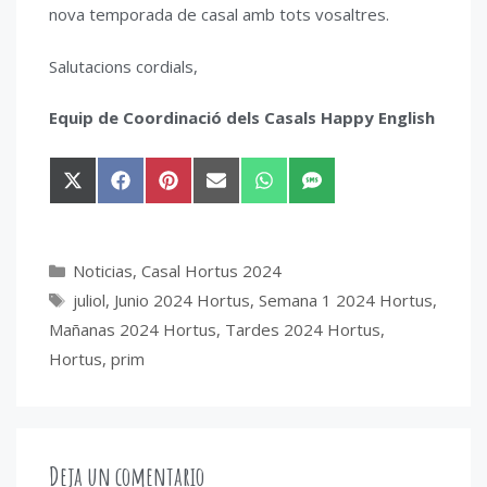
nova temporada de casal amb tots vosaltres.
Salutacions cordials,
Equip de Coordinació dels Casals
Happy English
Compartir
Compartir
Compartir
Compartir
Compartir
Compartir
en
en
en
en
en
en
X
Facebook
Pinterest
Email
WhatsApp
SMS
(Twitter)
Categorías
Noticias
,
Casal Hortus 2024
Etiquetas
juliol
,
Junio 2024 Hortus
,
Semana 1 2024 Hortus
,
Mañanas 2024 Hortus
,
Tardes 2024 Hortus
,
Hortus
,
prim
Deja un comentario