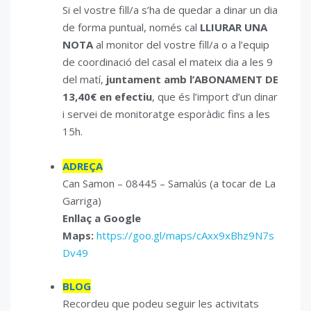
Si el vostre fill/a s’ha de quedar a dinar un dia
de forma puntual, només cal
LLIURAR UNA
NOTA
al monitor del vostre fill/a o a l’equip
de coordinació del casal el mateix dia a les 9
del matí,
juntament amb l’ABONAMENT DE
13,40€
en efectiu
, que és l’import d’un dinar
i servei de monitoratge esporàdic fins a les
15h.
ADREÇA
Can Samon – 08445 – Samalús (a tocar de La
Garriga)
Enllaç a Google
Maps:
https://goo.gl/maps/cAxx9xBhz9N7s
Dv49
BLOG
Recordeu que podeu seguir les activitats