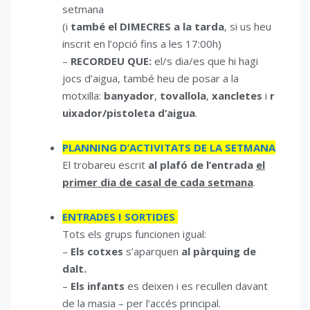
setmana
(i
també el DIMECRES a la tarda
, si us heu
inscrit en l’opció fins a les 17:00h)
–
RECORDEU QUE:
el/s dia/es que hi hagi
jocs d’aigua, també heu de posar a la
motxilla:
banyador
,
tovallola
,
xancletes
i
r
uixador/pistoleta d’aigua
.
PLANNING D’ACTIVITATS DE LA SETMANA
El trobareu escrit
al plafó de l’entrada
el
primer dia de casal de cada setmana
.
ENTRADES I SORTIDES
Tots els grups funcionen igual:
–
Els cotxes
s’aparquen
al pàrquing de
dalt.
–
Els infants
es deixen i es recullen davant
de la masia – per l’accés principal.