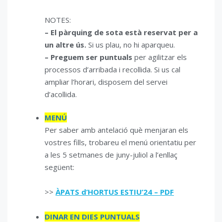
NOTES:
– El pàrquing de sota està reservat per a
un altre ús.
Si us plau, no hi aparqueu.
– Preguem
ser puntuals
per agilitzar els
processos d’arribada i recollida. Si us cal
ampliar l’horari, disposem del servei
d’acollida.
MENÚ
Per saber amb antelació què menjaran els
vostres fills, trobareu el menú orientatiu per
a les 5 setmanes de juny-juliol a l’enllaç
següent:
>>
ÀPATS d’HORTUS ESTIU’24 – PDF
DINAR EN DIES PUNTUALS