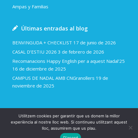
Ampas y Familias
Últimas entradas al blog
BENVINGUDA + CHECKLIST
17 de junio de 2026
CASAL D’ESTIU 2026
3 de febrero de 2026
Recomanacions Happy English per a aquest Nadal’25
16 de diciembre de 2025
CAMPUS DE NADAL AMB CNGranollers
19 de
noviembre de 2025
Utilitzem cookies per garantir que us donem la millor
Happy english 2018
Avíso legal y política de cookies
experiència al nostre lloc web. Si continueu utilitzant aquest
lloc, assumirem que us plau.
Una web d’Arapla.cat
D'acord