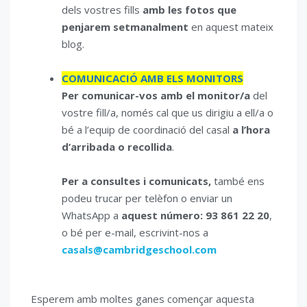
dels vostres fills
amb les fotos que
penjarem setmanalment
en aquest mateix
blog.
COMUNICACIÓ AMB ELS MONITORS
Per comunicar-vos amb el monitor/a
del
vostre fill/a, només cal que us dirigiu a ell/a o
bé a l’equip de coordinació del casal
a l’hora
d’arribada o recollida
.
Per a consultes i comunicats,
també ens
podeu trucar per telèfon o enviar un
WhatsApp a
aquest número:
93 861 22 20
,
o bé per e-mail, escrivint-nos a
casals@cambridgeschool.com
Esperem amb moltes ganes començar aquesta