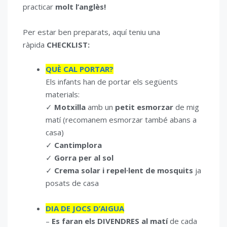
practicar
molt l’anglès!
Per estar ben preparats, aquí teniu una
ràpida
CHECKLIST:
QUÈ CAL PORTAR?
Els infants han de portar els següents
materials:
✓
Motxilla
amb un
petit esmorzar
de mig
matí (recomanem esmorzar també abans a
casa)
✓
Cantimplora
✓
Gorra per al sol
✓
Crema solar i repel·lent de mosquits
ja
posats de casa
DIA DE JOCS D’AIGUA
–
Es faran els DIVENDRES al matí
de cada