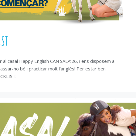
IST
er al casal Happy English CAN SALA’26, i ens disposem a
sar-ho bé i practicar molt l’anglès! Per estar ben
ECKLIST: