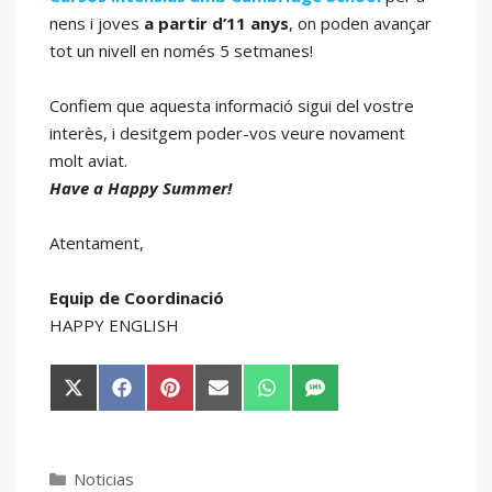
nens i joves
a partir d’11 anys
, on poden avançar
tot un nivell en només 5 setmanes!
Confiem que aquesta informació sigui del vostre
interès, i desitgem poder-vos veure novament
molt aviat.
Have a Happy Summer!
Atentament,
Equip de Coordinació
HAPPY ENGLISH
Compartir
Compartir
Compartir
Compartir
Compartir
Compartir
en
en
en
en
en
en
X
Facebook
Pinterest
Email
WhatsApp
SMS
(Twitter)
Categorías
Noticias