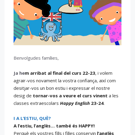
Benvolgudes famílies,
Ja he
m arribat al final del curs 22-23
, i volem
agrair-vos novament la vostra confiança, així com
desitjar-vos un bon estiu i expressar el nostre
desig de
tornar-vos a veure el curs vinent
a les
classes extraescolars
Happy English
23-24
.
I A L’ESTIU, QUÈ?
A l’estiu, l’anglès… també és HAPPY!
Perquè els vostres fills i filles conservin
l’anglès