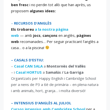
ben fresc
i no perdin tot allò que han après, us
proposem
algunes idees:
–
RECURSOS D’ANGLÈS
Els trobareu
a la nostra pàgina
web
— amb
jocs
,
cançons
en anglès,
pàgines
web
recomanades… Per seguir practicant l’anglès a
casa… o a la piscina!
– CASALS D’ESTIU:
–
Casal CAN SALA
a
Montornès del Vallès
– i
Casal HORTUS
a
Samalús / La Garriga
Organitzats per Happy English i Cambridge School
per a nens de P3 a 6è de primària – en plena natura
i amb animals, hort, granja… i molta diversió!
– INTENSIUS D’ANGLÈS AL JULIOL
Cursos intensius amb Cambridge School
per a