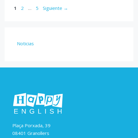
Página
Página
Página
1
2
…
5
Siguiente
→
Noticias
Plaça Porxada, 39
08401 Granollers