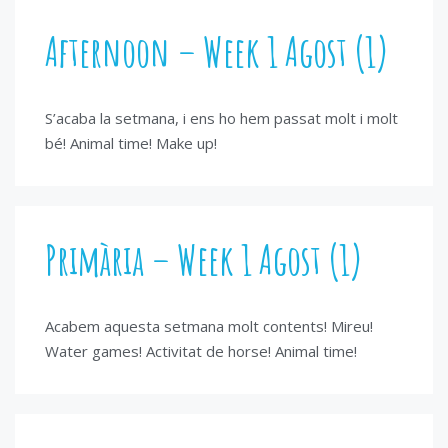
Afternoon – Week 1 Agost (1)
S’acaba la setmana, i ens ho hem passat molt i molt
bé! Animal time! Make up!
Primària – Week 1 Agost (1)
Acabem aquesta setmana molt contents! Mireu!
Water games! Activitat de horse! Animal time!