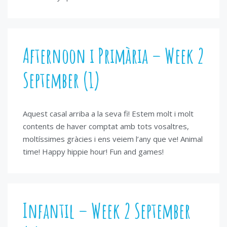
Afternoon i Primària – Week 2
September (1)
Aquest casal arriba a la seva fi! Estem molt i molt
contents de haver comptat amb tots vosaltres,
moltíssimes gràcies i ens veiem l’any que ve! Animal
time! Happy hippie hour! Fun and games!
Infantil – Week 2 September