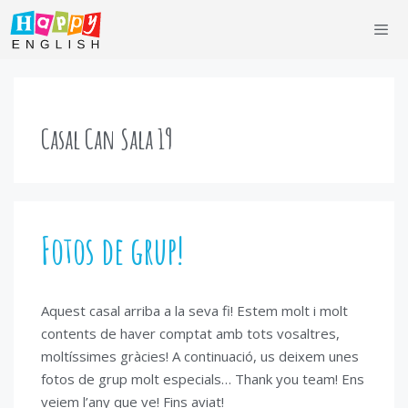
Saltar
al
contenido
Men
Casal Can Sala 19
Fotos de grup!
Aquest casal arriba a la seva fi! Estem molt i molt
contents de haver comptat amb tots vosaltres,
moltíssimes gràcies! A continuació, us deixem unes
fotos de grup molt especials… Thank you team! Ens
veiem l’any que ve! Fins aviat!