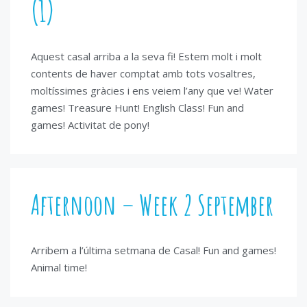
(1)
Aquest casal arriba a la seva fi! Estem molt i molt
contents de haver comptat amb tots vosaltres,
moltíssimes gràcies i ens veiem l’any que ve! Water
games! Treasure Hunt! English Class! Fun and
games! Activitat de pony!
Afternoon – Week 2 September
Arribem a l’última setmana de Casal! Fun and games!
Animal time!