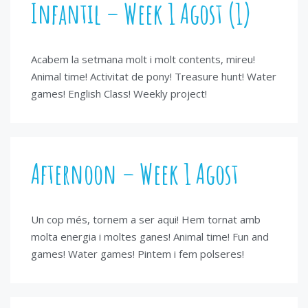
Infantil – Week 1 Agost (1)
Acabem la setmana molt i molt contents, mireu!
Animal time! Activitat de pony! Treasure hunt! Water
games! English Class! Weekly project!
Afternoon – Week 1 Agost
Un cop més, tornem a ser aqui! Hem tornat amb
molta energia i moltes ganes! Animal time! Fun and
games! Water games! Pintem i fem polseres!