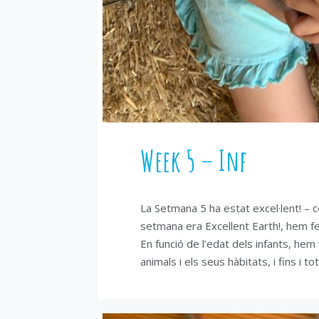
Week 5 – Inf
La Setmana 5 ha estat excel·lent! – 
setmana era Excellent Earth!, hem fet
En funció de l’edat dels infants, hem v
animals i els seus hàbitats, i fins i t