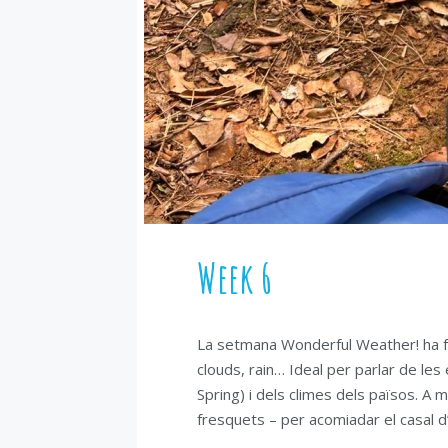
Week 6
La setmana Wonderful Weather! ha fe
clouds, rain… Ideal per parlar de le
Spring) i dels climes dels països. 
fresquets – per acomiadar el casal d