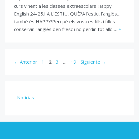
curs vinent a les classes extraescolars Happy
English 24-25.I A L’ESTIU, QUÈ?A l’estiu, l’anglès…
també és HAPPY!Perquè els vostres fills i filles
conservin l’anglès ben fresc i no perdin tot allò …
+
Página
Página
Página
Página
←
Anterior
1
2
3
…
19
Siguiente
→
Noticias