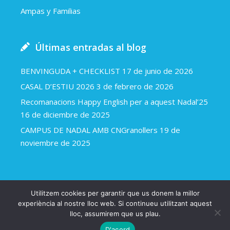
Ampas y Familias
Últimas entradas al blog
BENVINGUDA + CHECKLIST
17 de junio de 2026
CASAL D’ESTIU 2026
3 de febrero de 2026
Recomanacions Happy English per a aquest Nadal’25
16 de diciembre de 2025
CAMPUS DE NADAL AMB CNGranollers
19 de
noviembre de 2025
Utilitzem cookies per garantir que us donem la millor
Happy english 2018
Avíso legal y política de cookies
experiència al nostre lloc web. Si continueu utilitzant aquest
lloc, assumirem que us plau.
Una web d’Arapla.cat
D'acord