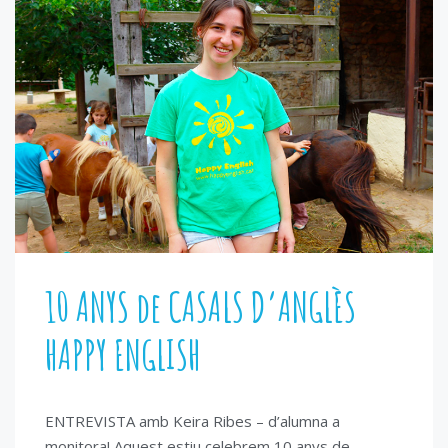
10 ANYS de CASALS D’ANGLÈS
HAPPY ENGLISH
ENTREVISTA amb Keira Ribes – d’alumna a
monitora! Aquest estiu celebrem 10 anys de