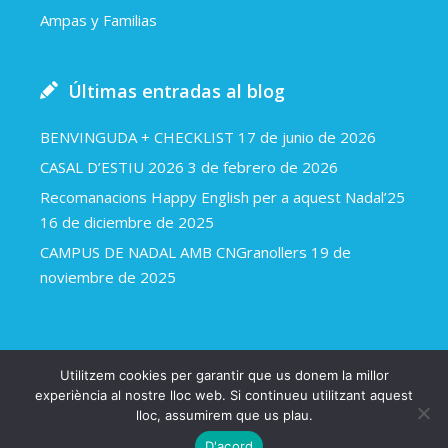
Ampas y Familias
Últimas entradas al blog
BENVINGUDA + CHECKLIST
17 de junio de 2026
CASAL D’ESTIU 2026
3 de febrero de 2026
Recomanacions Happy English per a aquest Nadal’25
16 de diciembre de 2025
CAMPUS DE NADAL AMB CNGranollers
19 de
noviembre de 2025
Utilitzem cookies per garantir que us donem la millor
Happy english 2018
Avíso legal y política de cookies
experiència al nostre lloc web. Si continueu utilitzant aquest
lloc, assumirem que us plau.
Una web d’Arapla.cat
D'acord