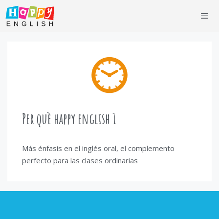
Saltar
al
contenido
Men
Per què happy english 1
Más énfasis en el inglés oral, el complemento
perfecto para las clases ordinarias