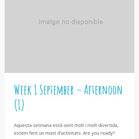
Week 1 September – Afternoon
(1)
Aquesta setmana està sent molt i molt divertida,
estem fent un munt d’activitats. Are you ready?