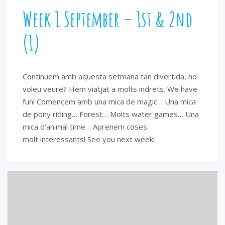
Week 1 September – 1st & 2nd
(1)
Continuem amb aquesta setmana tan divertida, ho
voleu veure? Hem viatjat a molts indrets. We have
fun! Comencem amb una mica de magic… Una mica
de pony riding… Forest… Molts water games… Una
mica d‘animal time… Aprenem coses
molt interessants! See you next week!