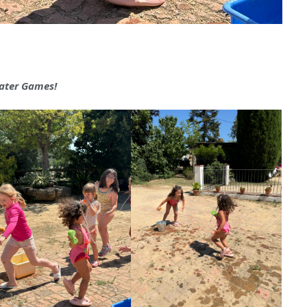
ater Game
s!