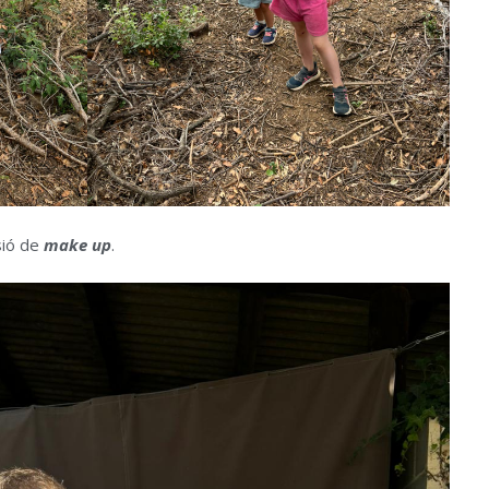
sió de
make up
.