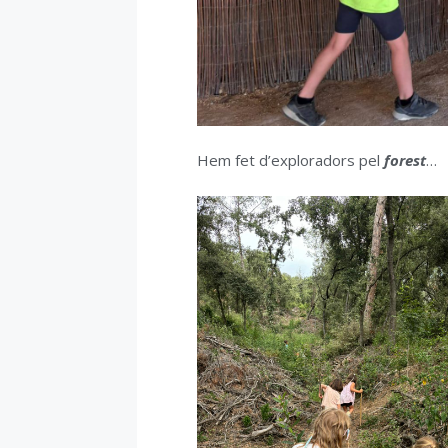
Hem fet d’exploradors pel
forest
…