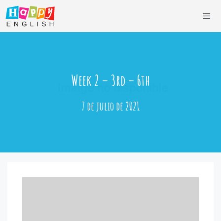
Saltar
al
contenido
Men
Week 2 – 3rd – 6th
7 de julio de 2021