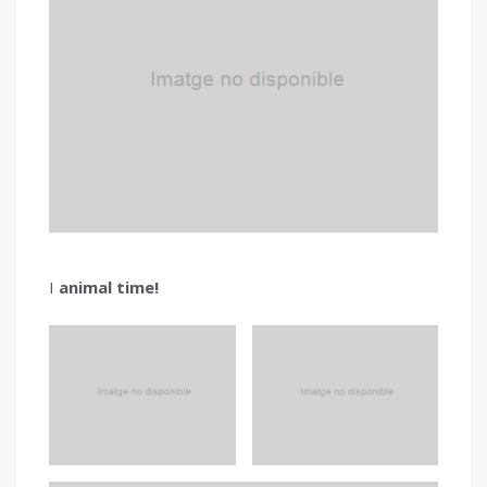
I
animal time!