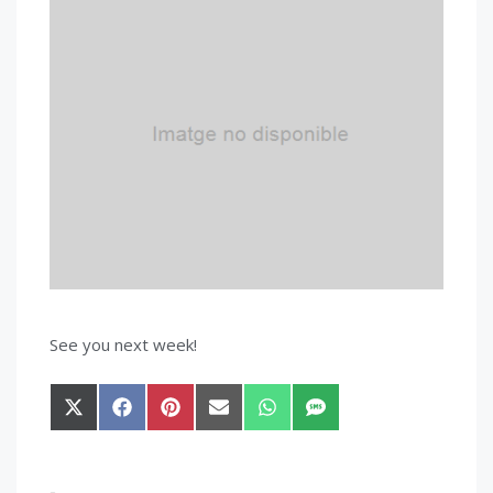
See you next week!
Compartir
Compartir
Compartir
Compartir
Compartir
Compartir
en
en
en
en
en
en
X
Facebook
Pinterest
Email
WhatsApp
SMS
(Twitter)