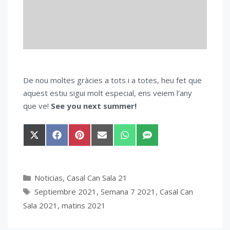
De nou moltes gràcies a tots i a totes, heu fet que
aquest estiu sigui molt especial, ens veiem l’any
que ve!
See you next summer!
Compartir
Compartir
Compartir
Compartir
Compartir
Compartir
en
en
en
en
en
en
X
Facebook
Pinterest
Email
WhatsApp
SMS
(Twitter)
Categorías
Noticias
,
Casal Can Sala 21
Etiquetas
Septiembre 2021
,
Semana 7 2021
,
Casal Can
Sala 2021
,
matins 2021