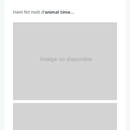
Hem fet molt d
‘animal time…