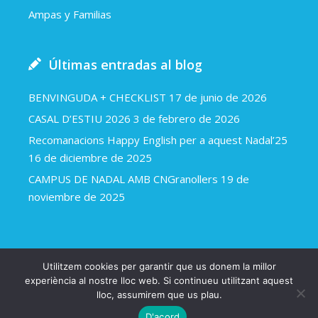
Ampas y Familias
Últimas entradas al blog
BENVINGUDA + CHECKLIST
17 de junio de 2026
CASAL D’ESTIU 2026
3 de febrero de 2026
Recomanacions Happy English per a aquest Nadal’25
16 de diciembre de 2025
CAMPUS DE NADAL AMB CNGranollers
19 de
noviembre de 2025
Utilitzem cookies per garantir que us donem la millor
Happy english 2018
Avíso legal y política de cookies
experiència al nostre lloc web. Si continueu utilitzant aquest
lloc, assumirem que us plau.
Una web d’Arapla.cat
D'acord