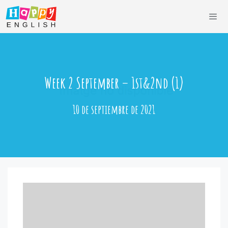
Saltar
al
contenido
Men
Week 2 September – 1st&2nd (1)
10 de septiembre de 2021