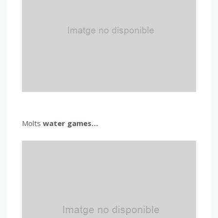
Molts
water games…