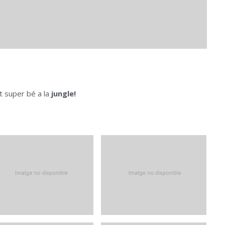
 super bé a la
jungle!