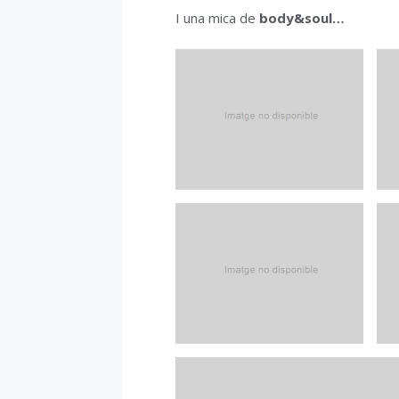
I una mica de
body&soul…