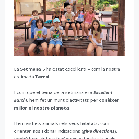
La
Setmana 5
ha estat excel·lent! – com la nostra
estimada
Terra
!
I com que el tema de la setmana era
Excellent
Earth!
, hem fet un munt d’activitats per
conèixer
millor el nostre planeta
.
Hem vist els animals i els seus hàbitats, com
orientar-nos i donar indicacions (
give directions
), i
també hem vist els fenòmens naturals als quals