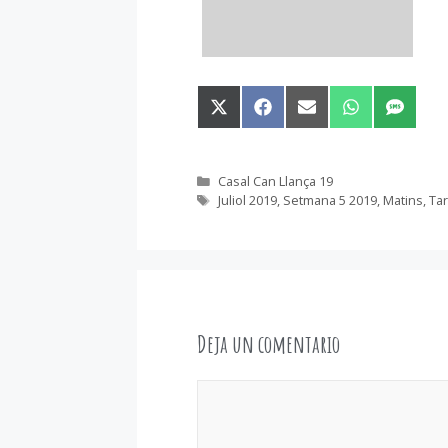
Compartir
Compartir
Compartir
Compartir
Compart
en
en
en
en
en
X
Facebook
Email
WhatsApp
SMS
(Twitter)
Categorías
Casal Can Llança 19
Etiquetas
Juliol 2019
,
Setmana 5 2019
,
Matins
,
Ta
Deja un comentario
Comentario