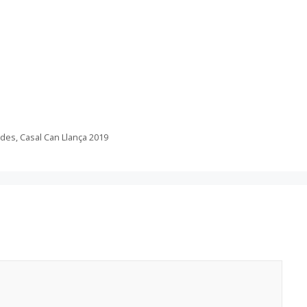
ir
rdes
,
Casal Can Llança 2019