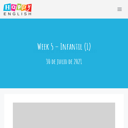
Saltar
al
contenido
Men
Week 5 – Infantil (1)
30 de julio de 2021