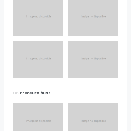
Un
treasure hunt…