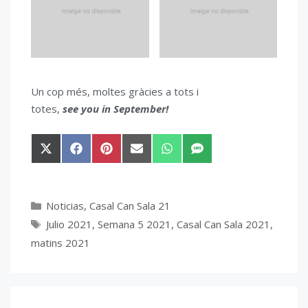
Un cop més, moltes gràcies a tots i
totes,
see you in September!
Compartir
Compartir
Compartir
Compartir
Compartir
Compartir
en
en
en
en
en
en
X
Facebook
Pinterest
Email
WhatsApp
SMS
(Twitter)
Categorías
Noticias
,
Casal Can Sala 21
Etiquetas
Julio 2021
,
Semana 5 2021
,
Casal Can Sala 2021
,
matins 2021