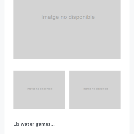
Els
water games…