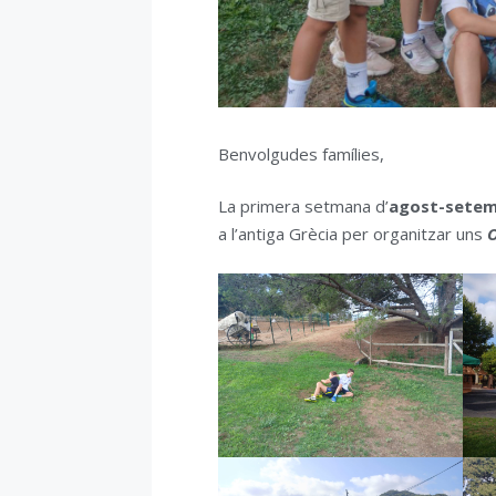
Benvolgudes famílies,
La primera setmana d’
agost-sete
a l’antiga Grècia per organitzar uns