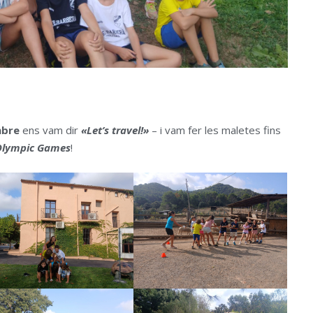
mbre
ens vam dir
«Let’s travel!»
– i vam fer les maletes fins
Olympic Games
!