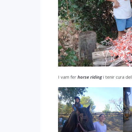
I vam fer
horse riding
i tenir cura de