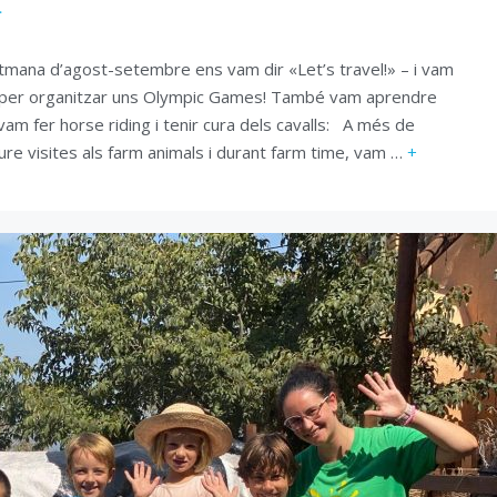
tmana d’agost-setembre ens vam dir «Let’s travel!» – i vam
cia per organitzar uns Olympic Games! També vam aprendre
vam fer horse riding i tenir cura dels cavalls: A més de
oure visites als farm animals i durant farm time, vam …
+