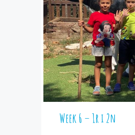
Week 6 – 1r i 2n