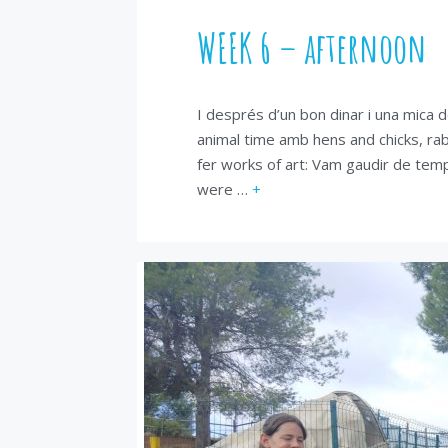
WEEK 6 – afternoon
I després d’un bon dinar i una mica 
animal time amb hens and chicks, rab
fer works of art: Vam gaudir de te
were …
+