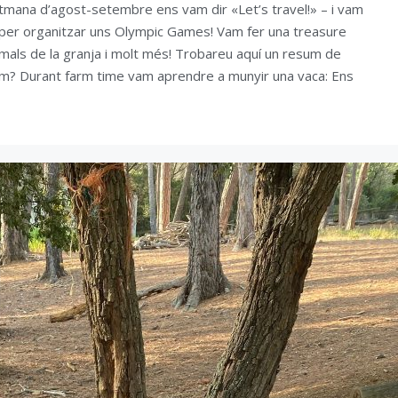
tmana d’agost-setembre ens vam dir «Let’s travel!» – i vam
ia per organitzar uns Olympic Games! Vam fer una treasure
nimals de la granja i molt més! Trobareu aquí un resum de
? Durant farm time vam aprendre a munyir una vaca: Ens