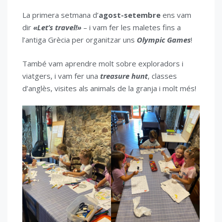
La primera setmana d’
agost-setembre
ens vam
dir
«Let’s travel!»
– i vam fer les maletes fins a
l’antiga Grècia per organitzar uns
Olympic Games
!
També vam aprendre molt sobre exploradors i
viatgers, i vam fer una
treasure hunt
, classes
d’anglès, visites als animals de la granja i molt més!