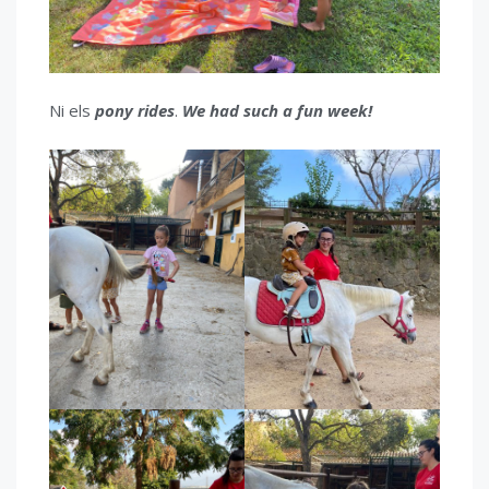
Ni els
pony rides
.
We had such a fun week!