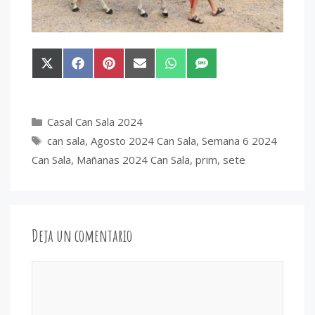
Compartir
Compartir
Compartir
Compartir
Compartir
Compartir
en
en
en
en
en
en
X
Facebook
Pinterest
Email
WhatsApp
SMS
(Twitter)
Categorías
Casal Can Sala 2024
Etiquetas
can sala
,
Agosto 2024 Can Sala
,
Semana 6 2024
Can Sala
,
Mañanas 2024 Can Sala
,
prim
,
sete
Deja un comentario
Comentario