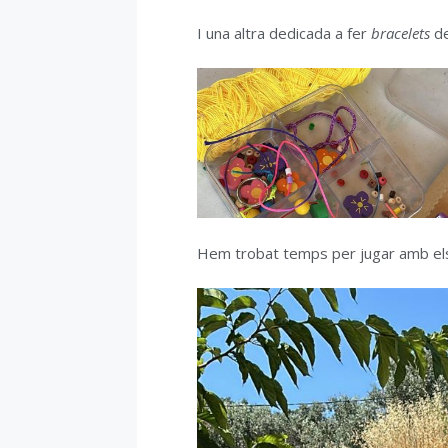
I una altra dedicada a fer
bracelets
de
Hem trobat temps per jugar amb e