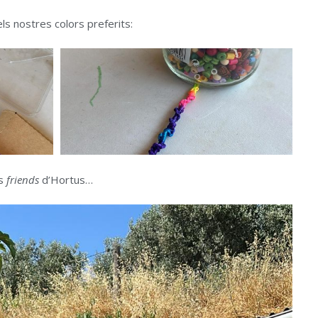
ls nostres colors preferits:
ls
friends
d’Hortus…