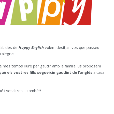
dal, des de
Happy English
volem desitjar-vos que passeu
 alegria!
e més temps lliure per gaudir amb la família, us proposem
uè els vostres fills segueixin gaudint de l’anglès
a casa
bé i vosaltres…. també!!!