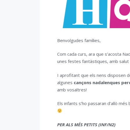
Benvolgudes famílies,
Com cada curs, ara que s’acosta Na
unes festes fantàstiques, amb salut i
I aprofitant que els nens disposen d
algunes
cançons nadalenques
perq
amb vosaltres!
Els infants s’ho passaran d’allò més 
PER ALS MÉS PETITS (INF/N2)