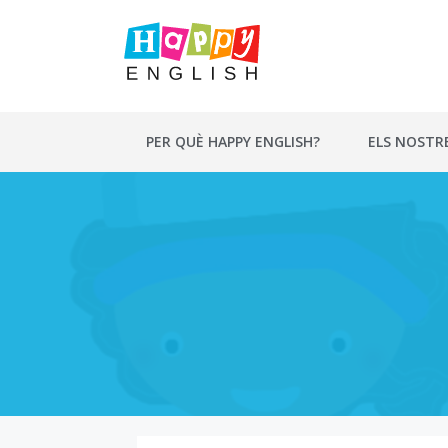
Vés
al
contingut
PER QUÈ HAPPY ENGLISH?
ELS NOSTR