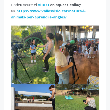
Podeu veure el
VÍDEO
en aquest enllaç:
>>
https://www.vallesvisio.cat/natura-i-
animals-per-aprendre-angles/