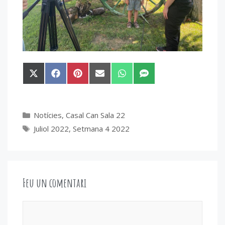
Share
Share
Share
Share
Share
Share
on
on
on
on
on
on
X
Facebook
Pinterest
Email
WhatsApp
SMS
(Twitter)
Categories
Notícies
,
Casal Can Sala 22
Etiquetes
Juliol 2022
,
Setmana 4 2022
Feu un comentari
Comentari