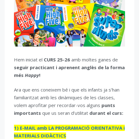
Hem iniciat el
CURS 25-26
amb moltes ganes de
seguir practicant i aprenent anglès de la forma
més
Happy
!
Ara que ens coneixem bé i que els infants ja s’han
familiaritzat amb les dinàmiques de les classes,
volem aprofitar per recordar-vos
alguns
punts
importants
que us seran d’utilitat
durant el curs:
1) E-MAIL amb LA PROGRAMACIÓ ORIENTATIVA i
MATERIALS DIDÀCTICS