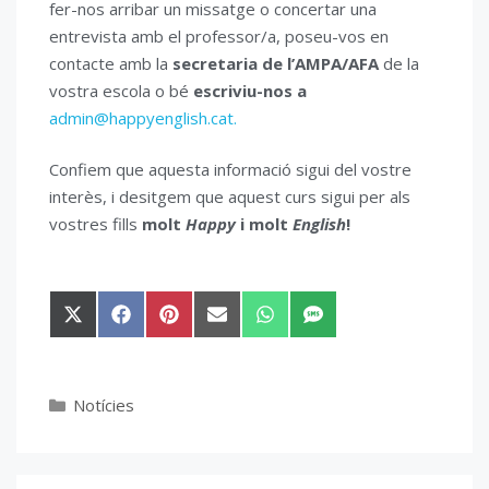
fer-nos arribar un missatge o concertar una
entrevista amb el professor/a, poseu-vos en
contacte amb la
secretaria de l’AMPA/AFA
de la
vostra escola o bé
escriviu-nos a
admin@happyenglish.cat.
Confiem que aquesta informació sigui del vostre
interès, i desitgem que aquest curs sigui per als
vostres fills
molt
Happy
i molt
English
!
Share
Share
Share
Share
Share
Share
on
on
on
on
on
on
X
Facebook
Pinterest
Email
WhatsApp
SMS
(Twitter)
Categories
Notícies