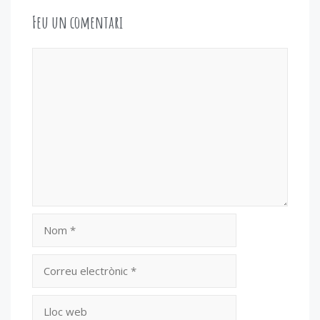
Feu un comentari
Comentari
Nom
Correu
electrònic
Lloc