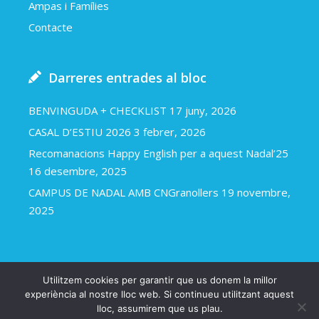
Ampas i Famílies
Contacte
Darreres entrades al bloc
BENVINGUDA + CHECKLIST
17 juny, 2026
CASAL D’ESTIU 2026
3 febrer, 2026
Recomanacions Happy English per a aquest Nadal’25
16 desembre, 2025
CAMPUS DE NADAL AMB CNGranollers
19 novembre,
2025
Utilitzem cookies per garantir que us donem la millor
Happy english 2018
Avís legal i política de cookies
experiència al nostre lloc web. Si continueu utilitzant aquest
lloc, assumirem que us plau.
Una web d’Arapla.cat