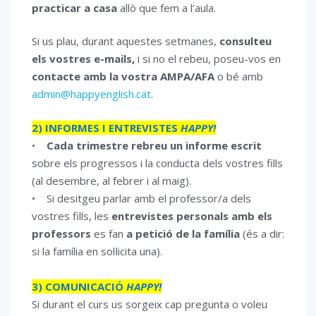
practicar a casa
allò que fem a l’aula.
Si us plau, durant aquestes setmanes,
consulteu
els vostres e-mails,
i si no el rebeu, poseu-vos en
contacte amb la vostra AMPA/AFA
o bé amb
admin@happyenglish.cat
.
2) INFORMES I ENTREVISTES
HAPPY!
•
Cada trimestre rebreu un informe escrit
sobre els progressos i la conducta dels vostres fills
(al desembre, al febrer i al maig).
• Si desitgeu parlar amb el professor/a dels
vostres fills, les
entrevistes personals amb els
professors
es fan
a petició de la família
(és a dir:
si la família en sol·licita una).
3) COMUNICACIÓ
HAPPY!
Si durant el curs us sorgeix cap pregunta o voleu