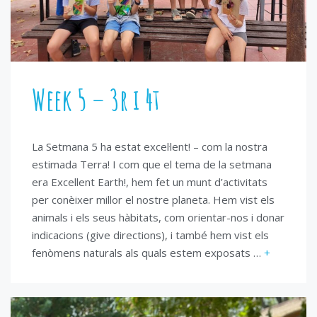
Week 5 – 3r i 4t
La Setmana 5 ha estat excel·lent! – com la nostra
estimada Terra! I com que el tema de la setmana
era Excellent Earth!, hem fet un munt d’activitats
per conèixer millor el nostre planeta. Hem vist els
animals i els seus hàbitats, com orientar-nos i donar
indicacions (give directions), i també hem vist els
fenòmens naturals als quals estem exposats …
+