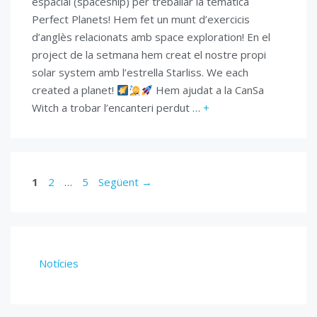
espacial (spaceship) per treballar la temàtica
Perfect Planets! Hem fet un munt d’exercicis
d’anglès relacionats amb space exploration! En el
project de la setmana hem creat el nostre propi
solar system amb l’estrella Starliss. We each
created a planet!
Hem ajudat a la CanSa
Witch a trobar l’encanteri perdut …
+
Pàgina
Pàgina
Pàgina
1
2
…
5
Següent
→
Notícies