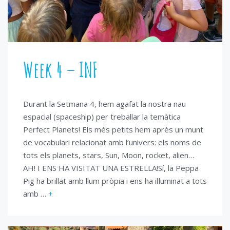
Week 4 – INF
Durant la Setmana 4, hem agafat la nostra nau
espacial (spaceship) per treballar la temàtica
Perfect Planets! Els més petits hem après un munt
de vocabulari relacionat amb l’univers: els noms de
tots els planets, stars, Sun, Moon, rocket, alien…
AH! I ENS HA VISITAT UNA ESTRELLA!Sí, la Peppa
Pig ha brillat amb llum pròpia i ens ha il·luminat a tots
amb …
+