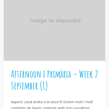
Afternoon i Primària – Week 2
September (1)
Aquest casal arriba a la seva fi! Estem molt i molt
contents de haver comptat amb tots vosaltres,