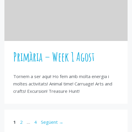
Primària – Week 1 Agost
Tornem a ser aqui! Ho fem amb molta energia i
moltes activitats! Animal time! Carruage! Arts and
crafts! Excursion! Treasure Hunt!
Pàgina
Pàgina
Pàgina
1
2
…
4
Següent
→