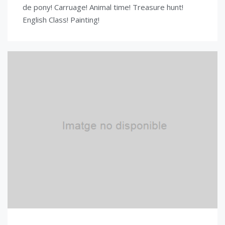
de pony! Carruage! Animal time! Treasure hunt!
English Class! Painting!