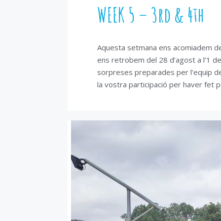
WEEK 5 – 3rd & 4th
Aquesta setmana ens acomiadem del
ens retrobem del 28 d’agost a l’1 d
sorpreses preparades per l’equip de 
la vostra participació per haver fet 