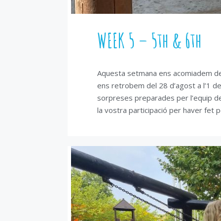
WEEK 5 – 5th & 6th
Aquesta setmana ens acomiadem del
ens retrobem del 28 d’agost a l’1 d
sorpreses preparades per l’equip de 
la vostra participació per haver fet 