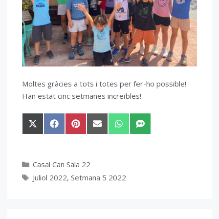
Moltes gràcies a tots i totes per fer-ho possible!
Han estat cinc setmanes increïbles!
Share
Share
Share
Share
Share
Share
on
on
on
on
on
on
X
Facebook
Pinterest
Email
WhatsApp
SMS
(Twitter)
Categories
Casal Can Sala 22
Etiquetes
Juliol 2022
,
Setmana 5 2022