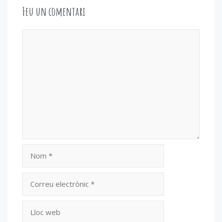
Feu un comentari
Comentari
Nom
Correu
electrònic
Lloc
web