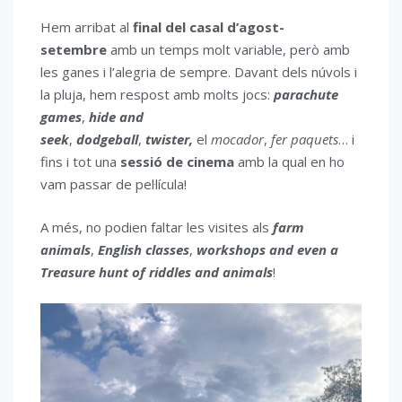
Hem arribat al
final del casal d’agost-
setembre
amb un temps molt variable, però amb
les ganes i l’alegria de sempre. Davant dels núvols i
la pluja, hem respost amb molts jocs:
parachute
games
,
hide and
seek
,
dodgeball
,
twister,
el
mocador
,
fer paquets
… i
fins i tot una
sessió de cinema
amb la qual en ho
vam passar de pel·lícula!
A més, no podien faltar les visites als
farm
animals
,
English classes
,
workshops
and even a
Treasure hunt of riddles and animals
!