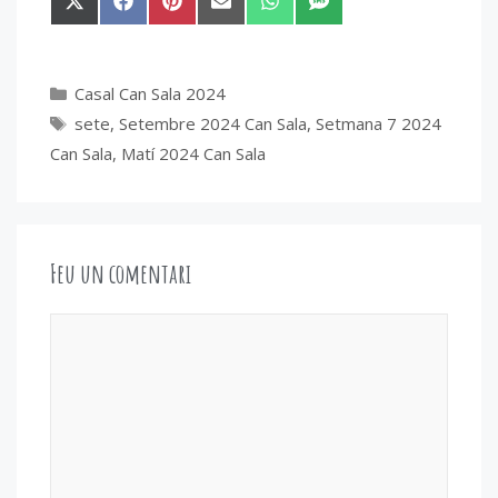
Share
Share
Share
Share
Share
Share
on
on
on
on
on
on
X
Facebook
Pinterest
Email
WhatsApp
SMS
(Twitter)
Categories
Casal Can Sala 2024
Etiquetes
sete
,
Setembre 2024 Can Sala
,
Setmana 7 2024
Can Sala
,
Matí 2024 Can Sala
Feu un comentari
Comentari