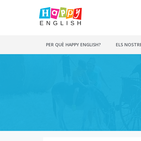
Vés
al
contingut
PER QUÈ HAPPY ENGLISH?
ELS NOSTR