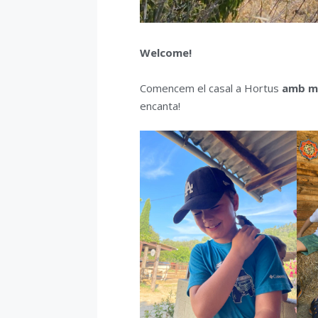
Welcome!
Comencem el casal a Hortus
amb mol
encanta!