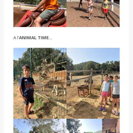
A l’
ANIMAL
TIME
…