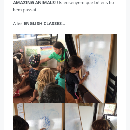
AMAZING ANIMALS
! Us ensenyem que bé ens ho
hem passat…
A les
ENGLISH CLASSES
…