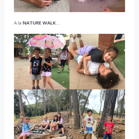
A la
NATURE WALK
…