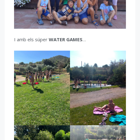
I amb els súper
WATER GAMES
…