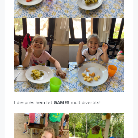
I després hem fet
GAMES
molt divertits!