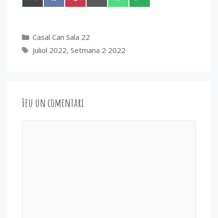
on
on
on
on
on
on
X
Facebook
Pinterest
Email
WhatsApp
SMS
(Twitter)
Categories
Casal Can Sala 22
Etiquetes
Juliol 2022
,
Setmana 2 2022
Feu un comentari
Comentari