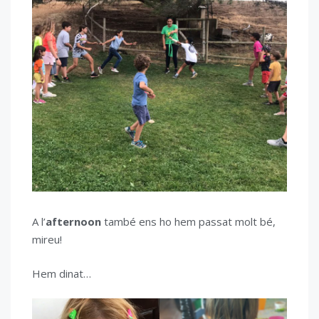
A l’
afternoon
també ens ho hem passat molt bé,
mireu!
Hem dinat…