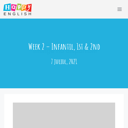
Vés
al
contingut
Men
Week 2 – Infantil, 1st & 2nd
7 juliol, 2021