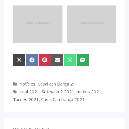
Share
Share
Share
Share
Share
Share
on
on
on
on
on
on
X
Facebook
Pinterest
Email
WhatsApp
SMS
(Twitter)
Categories
Notícies
,
Casal can Llança 21
Etiquetes
Juliol 2021
,
Setmana 2 2021
,
matins 2021
,
Tardes 2021
,
Casal Can Llança 2021