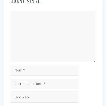
Feu un comentari
Comentari
Nom
Correu
electrònic
Lloc
web