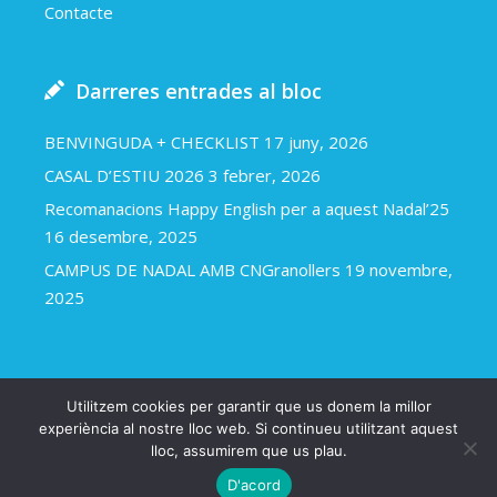
Contacte
Darreres entrades al bloc
BENVINGUDA + CHECKLIST
17 juny, 2026
CASAL D’ESTIU 2026
3 febrer, 2026
Recomanacions Happy English per a aquest Nadal’25
16 desembre, 2025
CAMPUS DE NADAL AMB CNGranollers
19 novembre,
2025
Utilitzem cookies per garantir que us donem la millor
Happy english 2018
Avís legal i política de cookies
experiència al nostre lloc web. Si continueu utilitzant aquest
lloc, assumirem que us plau.
Una web d’Arapla.cat
D'acord