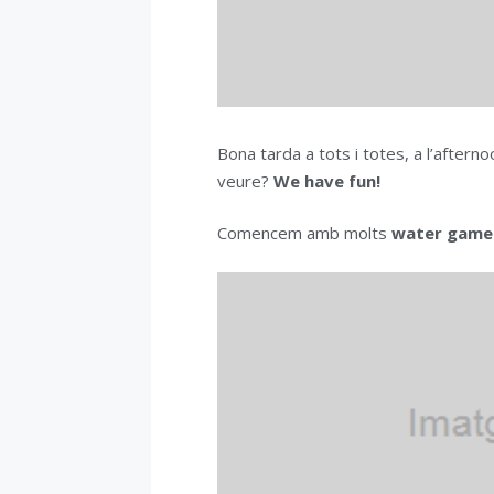
Bona tarda a tots i totes, a l’afte
veure?
We have fun!
Comencem amb molts
water game