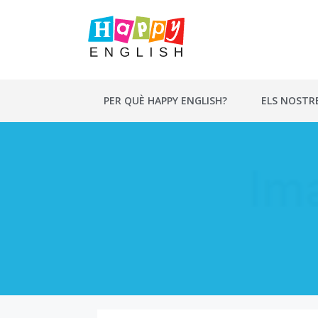
Vés
al
contingut
PER QUÈ HAPPY ENGLISH?
ELS NOSTR