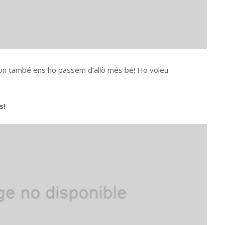
rnoon també ens ho passem d’allò més bé! Ho voleu
s!