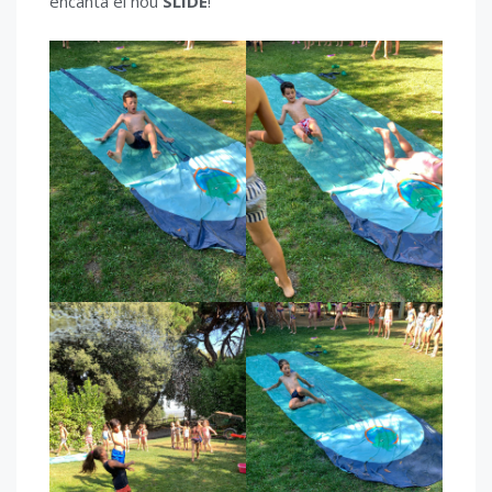
encanta el nou
SLIDE
!