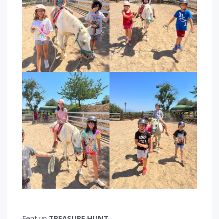
Fent un
TREASURE HUNT
…