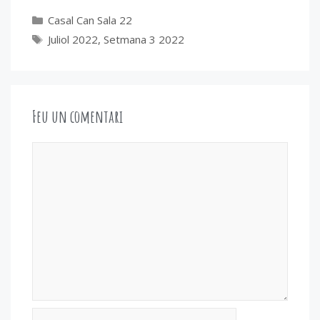
Categories
Casal Can Sala 22
Etiquetes
Juliol 2022
,
Setmana 3 2022
Feu un comentari
Comentari
Nom