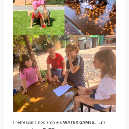
I refrescant-nos amb els
WATER GAMES
… Ens