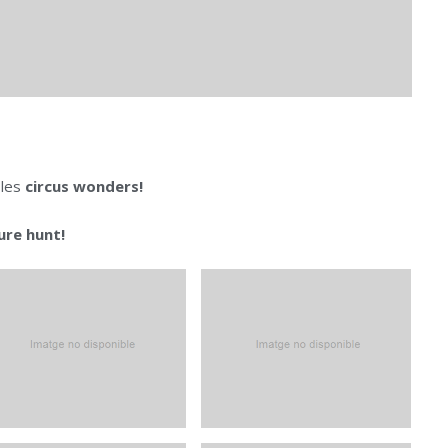
 les
circus wonders!
ure hunt!