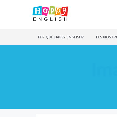
Vés
al
contingut
PER QUÈ HAPPY ENGLISH?
ELS NOSTR