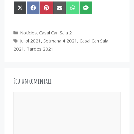
Share
Share
Share
Share
Share
Share
on
on
on
on
on
on
X
Facebook
Pinterest
Email
WhatsApp
SMS
(Twitter)
Categories
Notícies
,
Casal Can Sala 21
Etiquetes
Juliol 2021
,
Setmana 4 2021
,
Casal Can Sala
2021
,
Tardes 2021
Feu un comentari
Comentari