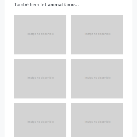
També hem fet
animal time…