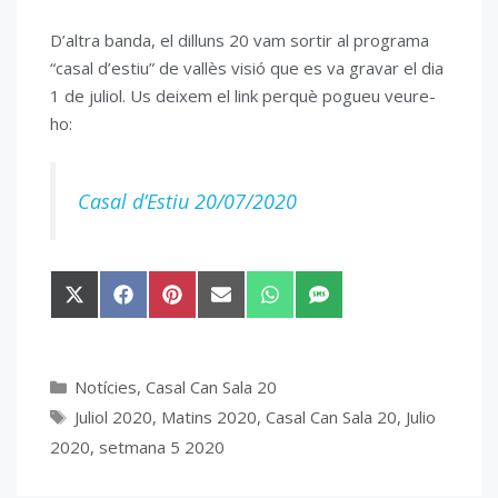
D’altra banda, el dilluns 20 vam sortir al programa
“casal d’estiu” de vallès visió que es va gravar el dia
1 de juliol. Us deixem el link perquè pogueu veure-
ho:
Casal d’Estiu 20/07/2020
Share
Share
Share
Share
Share
Share
on
on
on
on
on
on
X
Facebook
Pinterest
Email
WhatsApp
SMS
(Twitter)
Categories
Notícies
,
Casal Can Sala 20
Etiquetes
Juliol 2020
,
Matins 2020
,
Casal Can Sala 20
,
Julio
2020
,
setmana 5 2020