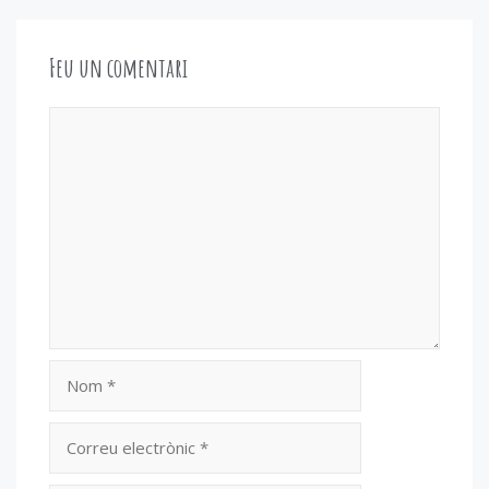
Feu un comentari
Comentari
Nom
Correu
electrònic