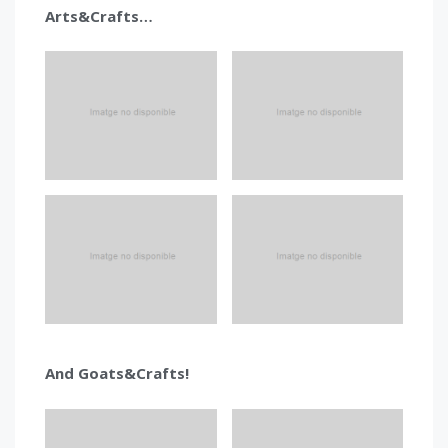
Arts&Crafts…
And Goats&Crafts!