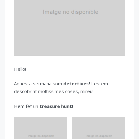
Hello!
Aquesta setmana som
detectives!
I estem
descobrint moltíssimes coses, mireu!
Hem fet un
treasure hunt!