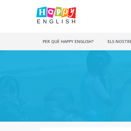
Vés
al
contingut
PER QUÈ HAPPY ENGLISH?
ELS NOSTR