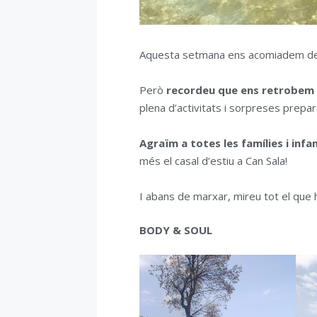
Aquesta setmana ens acomiadem del
Però
recordeu que ens retrobem 
plena d’activitats i sorpreses prepa
Agraïm a totes les famílies i infa
més el casal d’estiu a Can Sala!
I abans de marxar, mireu tot el que
BODY & SOUL