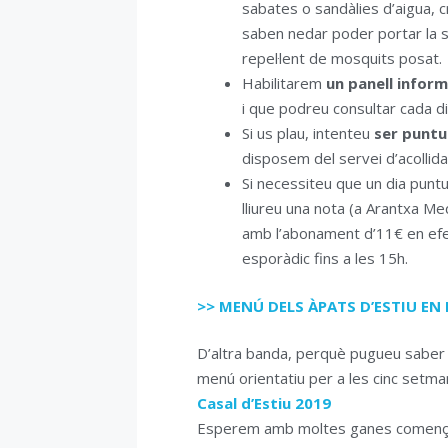
sabates o sandàlies d’aigua, cr
saben nedar poder portar la s
repel·lent de mosquits posat.
Habilitarem
un panell inform
i que podreu consultar cada dia 
Si us plau, intenteu
ser puntu
disposem del servei d’acollida
Si necessiteu que un dia puntu
lliureu una nota (a Arantxa Med
amb l’abonament d’11€ en efec
esporàdic fins a les 15h.
>> MENÚ DELS ÀPATS D’ESTIU EN 
D’altra banda, perquè pugueu saber a
menú orientatiu per a les cinc setman
Casal d’Estiu 2019
Esperem amb moltes ganes comença