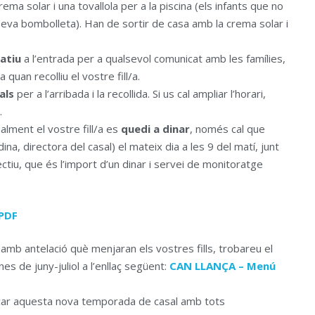
ema solar i una tovallola per a la piscina (els infants que no
eva bombolleta). Han de sortir de casa amb la crema solar i
atiu
a l’entrada per a qualsevol comunicat amb les famílies,
quan recolliu el vostre fill/a.
als
per a l’arribada i la recollida. Si us cal ampliar l’horari,
.
alment el vostre fill/a es
quedi a dinar
, només cal que
ina, directora del casal) el mateix dia a les 9 del matí, junt
tiu, que és l’import d’un dinar i servei de monitoratge
PDF
mb antelació què menjaran els vostres fills, trobareu el
es de juny-juliol a l’enllaç següent:
CAN LLANÇA – Menú
r aquesta nova temporada de casal amb tots