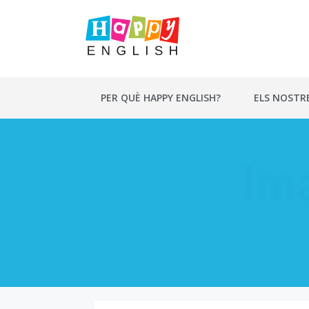
Vés
al
contingut
PER QUÈ HAPPY ENGLISH?
ELS NOSTR