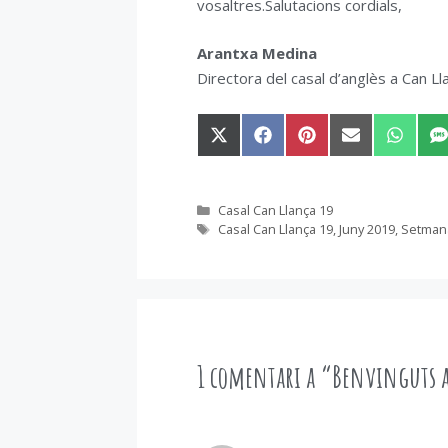
vosaltres.Salutacions cordials,
Arantxa Medina
Directora del casal d’anglès a Can Ll
Share
Share
Share
Share
Share
S
on
on
on
on
on
o
X
Facebook
Pinterest
Email
WhatsA
S
(Twitter)
Categories
Casal Can Llança 19
Etiquetes
Casal Can Llança 19
,
Juny 2019
,
Setmana
1 comentari a “Benvinguts al