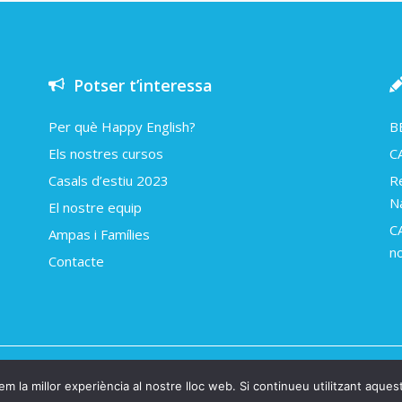
Potser t’interessa
Per què Happy English?
B
Els nostres cursos
C
Casals d’estiu 2023
R
N
El nostre equip
C
Ampas i Famílies
n
Contacte
y english 2018
Avís legal i política de cookies
Una web d’Arap
m la millor experiència al nostre lloc web. Si continueu utilitzant aques