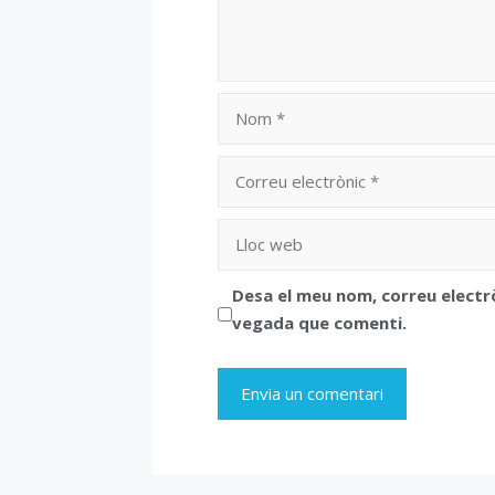
Nom
Correu
electrònic
Lloc
web
Desa el meu nom, correu electr
vegada que comenti.