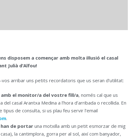
ens disposem a començar amb molta il·lusió el casal
nt Julià d’Alfou!
vos arribar uns petits recordatoris que us seran d’utilitat:
amb el monitor/a del vostre fill/a
, només cal que us
ora del casal Arantxa Medina a l’hora d’arribada o recollida. En
 tipus de consulta, si us plau feu servir l’email
com
.
s han de portar
una motxilla amb un petit esmorzar de mig
sa), la cantimplora, gorra per al sol, així com banyador,