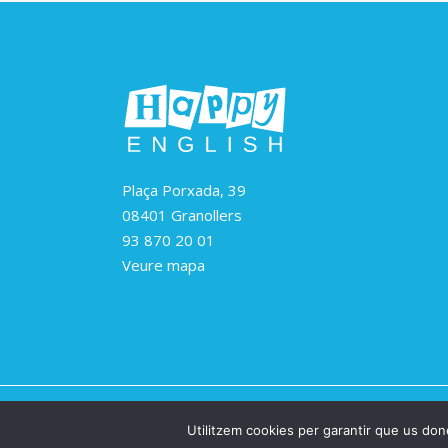
Plaça Porxada, 39
08401 Granollers
93 870 20 01
Veure mapa
Happ
Utilitzem cookies per garantir que us done