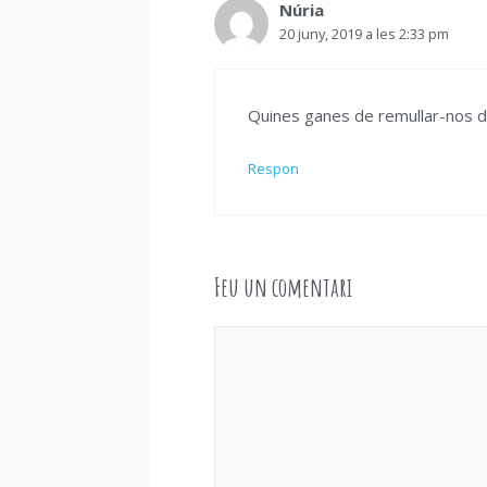
Núria
20 juny, 2019 a les 2:33 pm
Quines ganes de remullar-nos d
Respon
Feu un comentari
Comentari