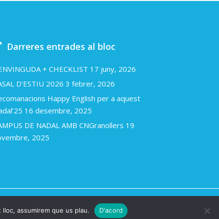
Darreres entrades al bloc
ENVINGUDA + CHECKLIST
17 juny, 2026
ASAL D’ESTIU 2026
3 febrer, 2026
ecomanacions Happy English per a aquest
adal’25
16 desembre, 2025
AMPUS DE NADAL AMB CNGranollers
19
ovembre, 2025
la.cat
t lloc, assumirem que us plau.
D'acord