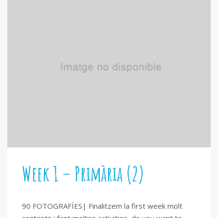
Week 1 – Primària (2)
90 FOTOGRAFÍES| Finalitzem la first week molt
contents i fent moltes activities, do you want to