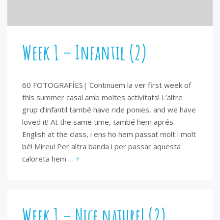
Week 1 – Infantil (2)
60 FOTOGRAFÍES| Continuem la ver first week of
this summer casal amb moltes activitats! L’altre
grup d’infantil també have ride ponies, and we have
loved it! At the same time, també hem aprés
English at the class, i ens ho hem passat molt i molt
bé! Mireu! Per altra banda i per passar aquesta
caloreta hem …
+
Week 1 – Nice nature! (2)