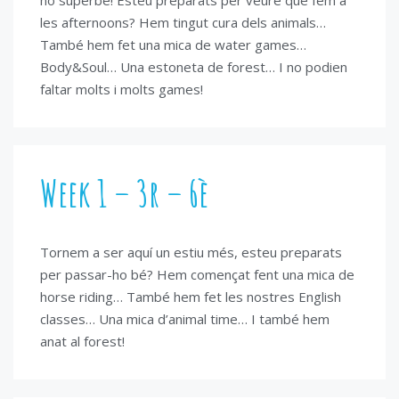
ho superbé! Esteu preparats per veure què fem a
les afternoons? Hem tingut cura dels animals…
També hem fet una mica de water games…
Body&Soul… Una estoneta de forest… I no podien
faltar molts i molts games!
Week 1 – 3r – 6è
Tornem a ser aquí un estiu més, esteu preparats
per passar-ho bé? Hem començat fent una mica de
horse riding… També hem fet les nostres English
classes… Una mica d’animal time… I també hem
anat al forest!