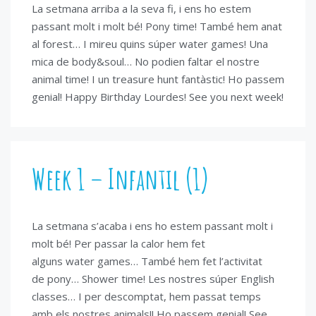
La setmana arriba a la seva fi, i ens ho estem
passant molt i molt bé! Pony time! També hem anat
al forest… I mireu quins súper water games! Una
mica de body&soul… No podien faltar el nostre
animal time! I un treasure hunt fantàstic! Ho passem
genial! Happy Birthday Lourdes! See you next week!
Week 1 – Infantil (1)
La setmana s’acaba i ens ho estem passant molt i
molt bé! Per passar la calor hem fet
alguns water games… També hem fet l’activitat
de pony… Shower time! Les nostres súper English
classes… I per descomptat, hem passat temps
amb els nostres animals!! Ho passem genial! See