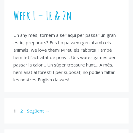
Week 1 – 1r & 2n
Un any més, tornem a ser aquí per passar un gran
estiu, preparats? Ens ho passem genial amb els
animals, we love them! Mireu els rabbits! També
hem fet l’activitat de pony… Uns water games per
passar la calor… Un súper treasure hunt… A més,
hem anat al forest! I per suposat, no podien faltar
les nostres English classes!
Pàgina
Pàgina
1
2
Següent
→