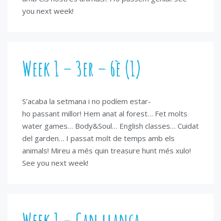
you next week!
Week 1 – 3er – 6è (1)
S’acaba la setmana i no podíem estar-
ho passant millor! Hem anat al forest… Fet molts
water games… Body&Soul… English classes… Cuidat
del garden… I passat molt de temps amb els
animals! Mireu a més quin treasure hunt més xulo!
See you next week!
Week 1 – Can llança