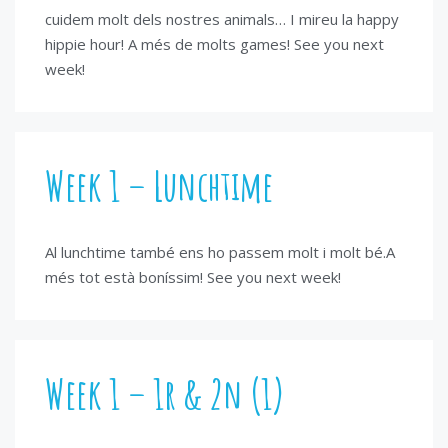
cuidem molt dels nostres animals… I mireu la happy
hippie hour! A més de molts games! See you next
week!
Week 1 – Lunchtime
Al lunchtime també ens ho passem molt i molt bé.A
més tot està boníssim! See you next week!
Week 1 – 1r & 2n (1)