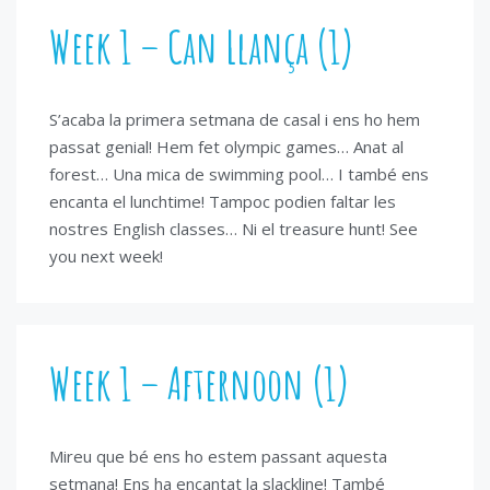
Week 1 – Can Llança (1)
S’acaba la primera setmana de casal i ens ho hem
passat genial! Hem fet olympic games… Anat al
forest… Una mica de swimming pool… I també ens
encanta el lunchtime! Tampoc podien faltar les
nostres English classes… Ni el treasure hunt! See
you next week!
Week 1 – Afternoon (1)
Mireu que bé ens ho estem passant aquesta
setmana! Ens ha encantat la slackline! També