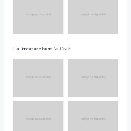
I un
treasure hunt
fantàstic!