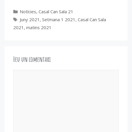
(Twitter)
Categories
Notícies
,
Casal Can Sala 21
Etiquetes
Juny 2021
,
Setmana 1 2021
,
Casal Can Sala
2021
,
matins 2021
Feu un comentari
Comentari