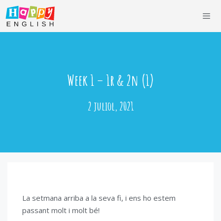
Vés
al
contingut
Men
Week 1 – 1r & 2n (1)
2 juliol, 2021
La setmana arriba a la seva fi, i ens ho estem
passant molt i molt bé!