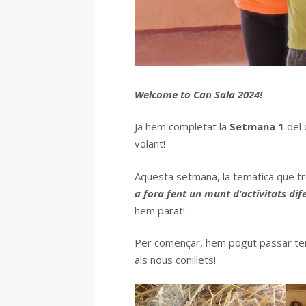
Welcome to Can Sala 2024!
Ja hem completat la
Setmana 1
del 
volant!
Aquesta setmana, la temàtica que t
a fora fent un munt d’activitats dif
hem parat!
Per començar, hem pogut passar 
als nous conillets!