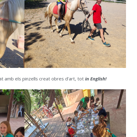
tat amb els pinzells creat obres d’art, tot
in English!