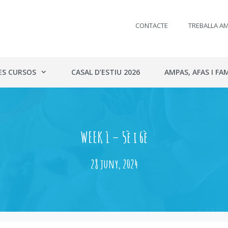
CONTACTE
TREBALLA A
ES CURSOS
CASAL D’ESTIU 2026
AMPAS, AFAS I FAM
WEEK 1 – 5è i 6è
28 juny, 2024