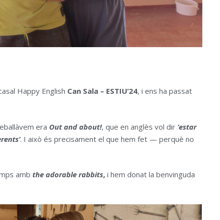
casal Happy English
Can Sala – ESTIU’24
, i ens ha passat
reballàvem era
Out and about!
, que en anglès vol dir
‘estar
erents’
. I això és precisament el que hem fet — perquè no
temps amb
the adorable rabbits
,
i hem donat la benvinguda