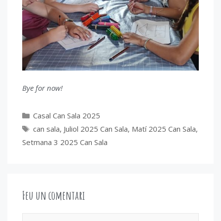
Bye for now!
Categories
Casal Can Sala 2025
Etiquetes
can sala
,
Juliol 2025 Can Sala
,
Matí 2025 Can Sala
,
Setmana 3 2025 Can Sala
Feu un comentari
Comentari