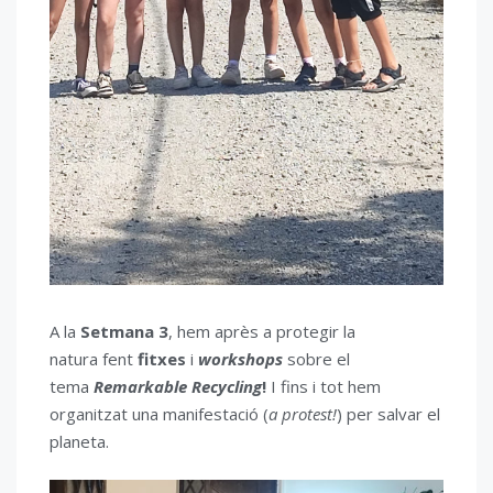
A la
Setmana 3
, hem après a protegir la
natura fent
fitxes
i
workshops
sobre el
tema
Remarkable Recycling
!
I fins i tot hem
organitzat una manifestació (
a protest!
) per salvar el
planeta.