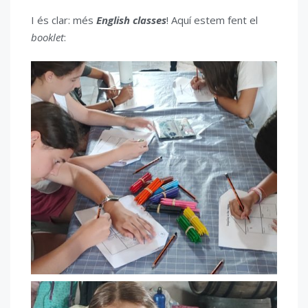
I és clar: més
English classes
! Aquí estem fent el
booklet
: