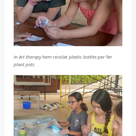
In Art therapy
hem reciclat
plastic bottles
per fer
plant pots
: