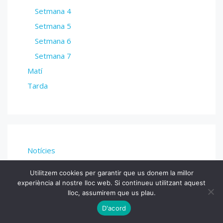
Setmana 4
Setmana 5
Setmana 6
Setmana 7
Matí
Tarda
Notícies
Utilitzem cookies per garantir que us donem la millor
experiència al nostre lloc web. Si continueu utilitzant aquest
lloc, assumirem que us plau.
D'acord