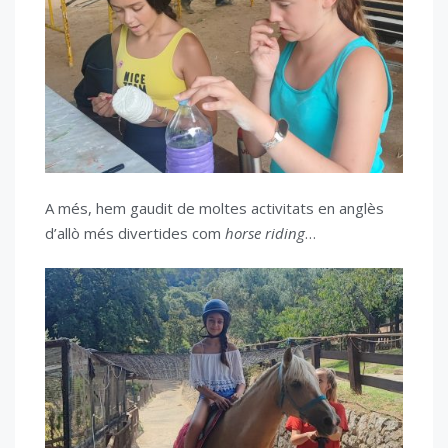
A més, hem gaudit de moltes activitats en anglès
d’allò més divertides com
horse riding
…