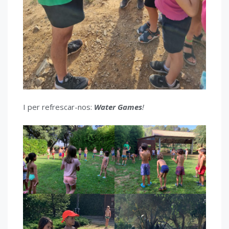
I per refrescar-nos:
Water Games
!