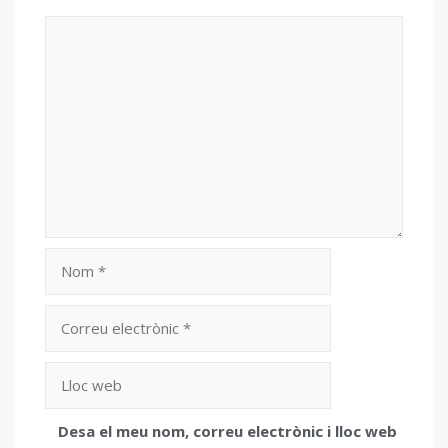
Comentari
Nom
Correu
electrònic
Lloc
web
Desa el meu nom, correu electrònic i lloc web