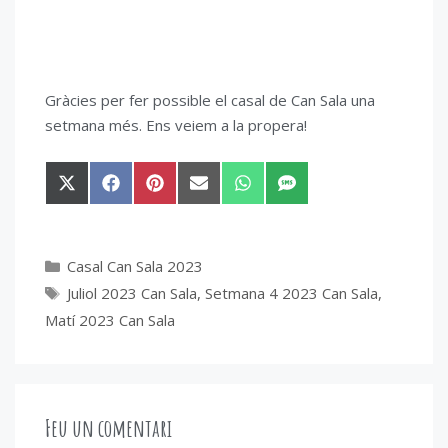
Gràcies per fer possible el casal de Can Sala una
setmana més. Ens veiem a la propera!
Share
Share
Share
Share
Share
Share
on
on
on
on
on
on
X
Facebook
Pinterest
Email
WhatsApp
SMS
(Twitter)
Categories
Casal Can Sala 2023
Etiquetes
Juliol 2023 Can Sala
,
Setmana 4 2023 Can Sala
,
Matí 2023 Can Sala
Feu un comentari