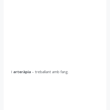
I
arteràpia
– treballant amb fang.