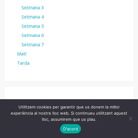
Setmana 3
Setmana 4
Setmana 5
Setmana 6
Setmana 7
Matí
Tarda
Notícies
Utilitzem cookies per garantir que us donem la millor
experiència al nostre lloc web. Si continueu utilitzant aquest
lloc, assumirem que us plau.
D'acord