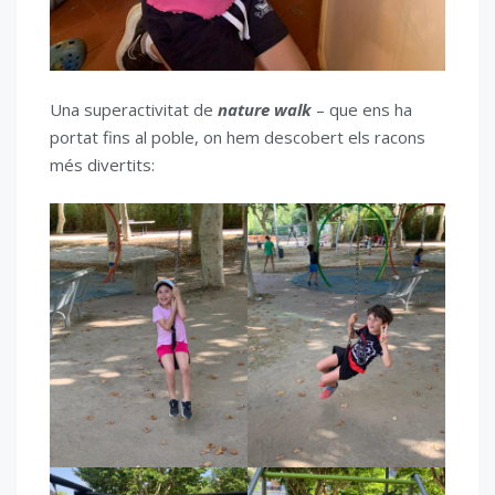
Una superactivitat de
nature walk
– que ens ha
portat fins al poble, on hem descobert els racons
més divertits: